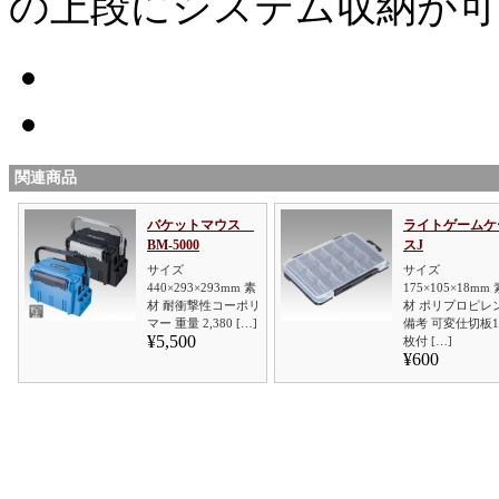
の上段にシステム収納が可
関連商品
バケットマウス
ライトゲームケ
BM-5000
スJ
サイズ
サイズ
440×293×293mm 素
175×105×18mm 
材 耐衝撃性コーポリ
材 ポリプロピレ
マー 重量 2,380 […]
備考 可変仕切板1
¥5,500
枚付 […]
¥600