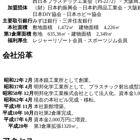
西日本プラスチック工業会（PI-2272）・大阪
加盟団体
（財）日本釣振興会・日本釣用品工業会・大阪
日本DIY協会・日本ホビー協会
主要取引銀行
みずほ銀行・三井住友銀行
本社面積
敷地面積 1,472㎡ 建物面積 4,226㎡
第3倉庫面積
敷地 635,36㎡・建物面積 2,349㎡
福利厚生
レジャーリゾート会員・スポーツジム会員
会社沿革
昭和22年 2月
清本鏡工業所として創業。
昭和37年 4月
明邦化学工業所として、プラスチック射出成型
昭和58年 12月
明邦化学工業株式会社として法人化。資本金1,0
昭和62年 4月
現在の本社ビル完成・移転。
平成3年 11月
本社新館増築。
平成10年 10月
自社第2倉庫完成。
平成17年 6月
資本金2,000万円に増資。
平成28年
第3倉庫拡張1320㎡。