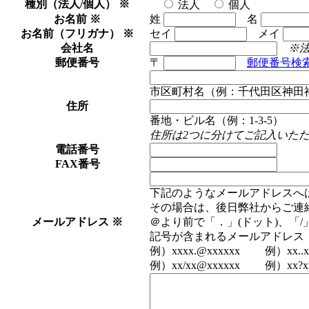
種別（法人/個人）
※
法人
個人
お名前
※
姓
名
お名前（フリガナ）
※
セイ
メイ
会社名
※
郵便番号
〒
郵便番号検
市区町村名（例：千代田区神田
住所
番地・ビル名（例：1-3-5）
住所は2つに分けてご記入いた
電話番号
FAX番号
下記のようなメールアドレスへ
その場合は、後日弊社からご連
メールアドレス
※
＠より前で「．」(ドット)、「
記号が含まれるメールアドレス
例）xxxx.@xxxxxx 例）xx..xx
例）xx/xx@xxxxxx 例）xx?xx