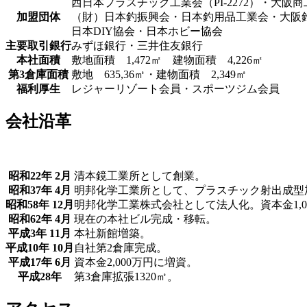
西日本プラスチック工業会（PI-2272）・大阪
加盟団体
（財）日本釣振興会・日本釣用品工業会・大阪
日本DIY協会・日本ホビー協会
主要取引銀行
みずほ銀行・三井住友銀行
本社面積
敷地面積 1,472㎡ 建物面積 4,226㎡
第3倉庫面積
敷地 635,36㎡・建物面積 2,349㎡
福利厚生
レジャーリゾート会員・スポーツジム会員
会社沿革
昭和22年 2月
清本鏡工業所として創業。
昭和37年 4月
明邦化学工業所として、プラスチック射出成型
昭和58年 12月
明邦化学工業株式会社として法人化。資本金1,0
昭和62年 4月
現在の本社ビル完成・移転。
平成3年 11月
本社新館増築。
平成10年 10月
自社第2倉庫完成。
平成17年 6月
資本金2,000万円に増資。
平成28年
第3倉庫拡張1320㎡。