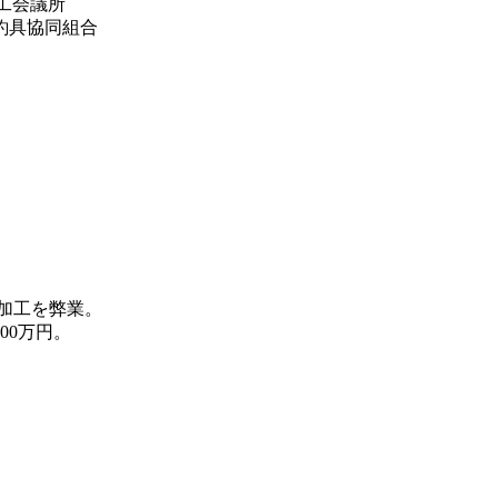
商工会議所
釣具協同組合
加工を弊業。
00万円。