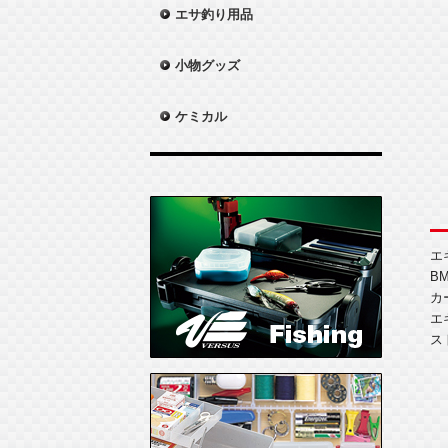
エサ釣り用品
小物グッズ
ケミカル
エ
BM
カ
エ
ス