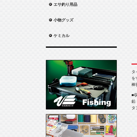
エサ釣り用品
小物グッズ
ケミカル
タ
を
棒
■
鉛
タ