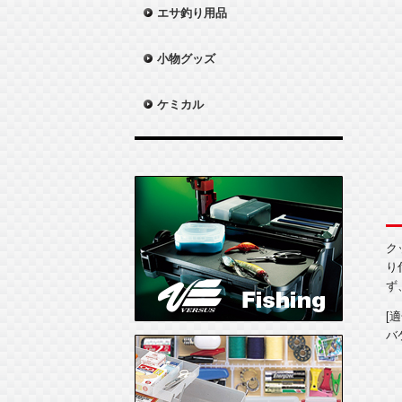
エサ釣り用品
小物グッズ
ケミカル
ク
り
ず
[
バ