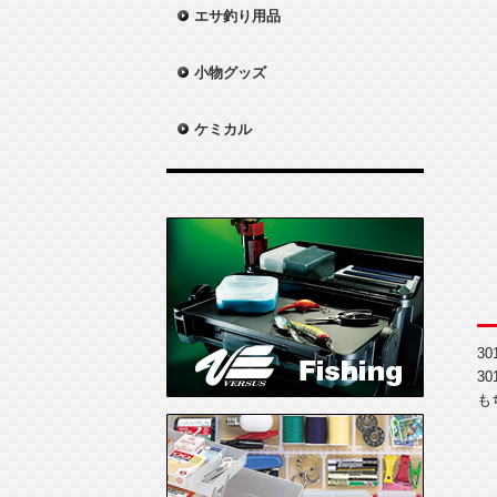
エサ釣り用品
小物グッズ
ケミカル
3
3
も