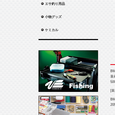
エサ釣り用品
小物グッズ
ケミカル
B
装
5
[
BM
20