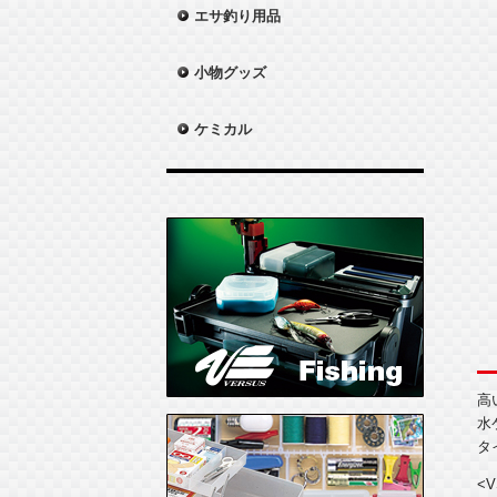
エサ釣り用品
小物グッズ
ケミカル
高
水
タ
<