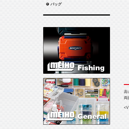
バッグ
高
両
<