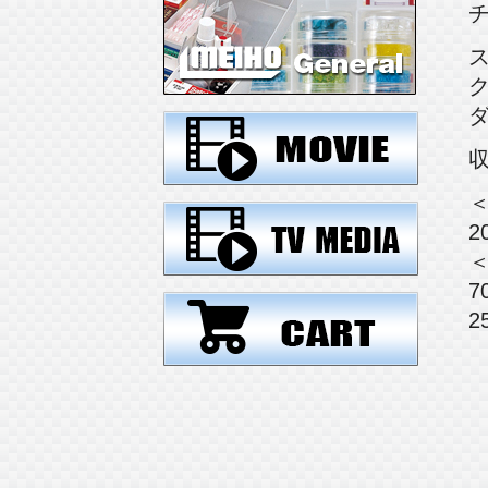
チ
＜
2
＜
7
2