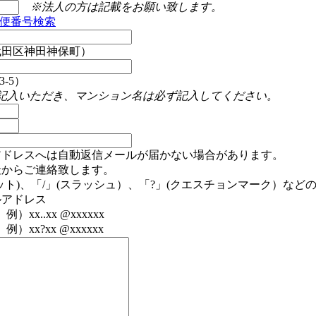
※法人の方は記載をお願い致します。
便番号検索
代田区神田神保町）
-5）
記入いただき、マンション名は必ず記入してください。
アドレスへは自動返信メールが届かない場合があります。
社からご連絡致します。
ット)、「/」(スラッシュ）、「?」(クエスチョンマーク）など
ルアドレス
）xx..xx @xxxxxx
例）xx?xx @xxxxxx