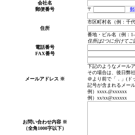
会社名
郵便番号
〒
郵
市区町村名（例：千
住所
番地・ビル名（例：1-3
住所は2つに分けてご
電話番号
FAX番号
下記のようなメール
その場合は、後日弊
メールアドレス
※
＠より前で「．」(ド
記号が含まれるメー
例）xxxx.@xxxxxx 例
例）xx/xx@xxxxxx 
お問い合わせ内容
※
（全角1000字以下）