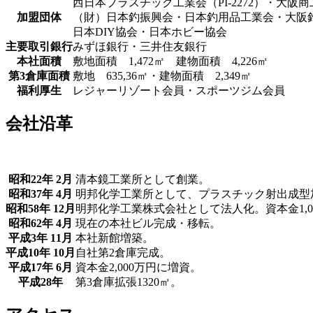
西日本プラスチック工業会（PI-2272）・大阪
加盟団体
（財）日本釣振興会・日本釣用品工業会・大阪
日本DIY協会・日本ホビー協会
主要取引銀行
みずほ銀行・三井住友銀行
本社面積
敷地面積 1,472㎡ 建物面積 4,226㎡
第3倉庫面積
敷地 635,36㎡・建物面積 2,349㎡
福利厚生
レジャーリゾート会員・スポーツジム会員
会社沿革
昭和22年 2月
清本鏡工業所として創業。
昭和37年 4月
明邦化学工業所として、プラスチック射出成型
昭和58年 12月
明邦化学工業株式会社として法人化。資本金1,0
昭和62年 4月
現在の本社ビル完成・移転。
平成3年 11月
本社新館増築。
平成10年 10月
自社第2倉庫完成。
平成17年 6月
資本金2,000万円に増資。
平成28年
第3倉庫拡張1320㎡。