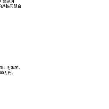
商工会議所
釣具協同組合
加工を弊業。
00万円。