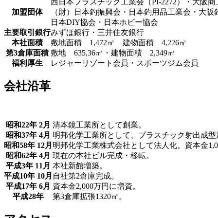
西日本プラスチック工業会（PI-2272）・大阪
加盟団体
（財）日本釣振興会・日本釣用品工業会・大阪
日本DIY協会・日本ホビー協会
主要取引銀行
みずほ銀行・三井住友銀行
本社面積
敷地面積 1,472㎡ 建物面積 4,226㎡
第3倉庫面積
敷地 635,36㎡・建物面積 2,349㎡
福利厚生
レジャーリゾート会員・スポーツジム会員
会社沿革
昭和22年 2月
清本鏡工業所として創業。
昭和37年 4月
明邦化学工業所として、プラスチック射出成型
昭和58年 12月
明邦化学工業株式会社として法人化。資本金1,0
昭和62年 4月
現在の本社ビル完成・移転。
平成3年 11月
本社新館増築。
平成10年 10月
自社第2倉庫完成。
平成17年 6月
資本金2,000万円に増資。
平成28年
第3倉庫拡張1320㎡。