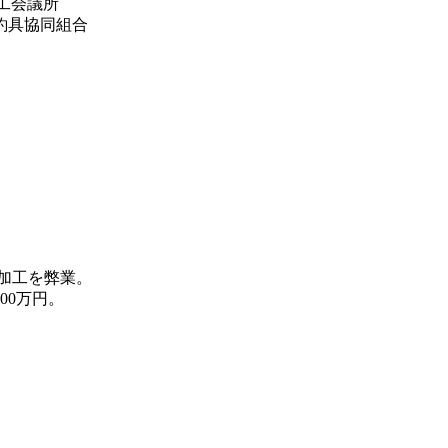
商工会議所
釣具協同組合
加工を弊業。
00万円。