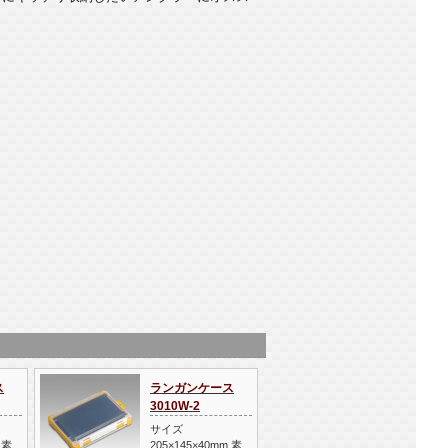
ス
ランガンケース
3010W-2
サイズ
 素
205×145×40mm 素