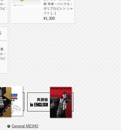
クル・
材 本体・バックル：
ロピ
ポリプロピレン シャ
フト […]
¥1,300
ス
 素
クル・
ロピ
General MEIHO