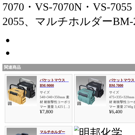
7070・VS-7070N・VS-705
2055、マルチホルダーBM-
関連商品
バケットマウス
バケットマウ
BM-9000
BM-7000
サイズ
サイズ
540×340×350mm 素
475×335×320mm
材 耐衝撃性コーポリ
材 耐衝撃性コー
マー 重量 3,425 […]
マー 重量 2740g 
¥7,800
¥6,400
マルチホルダー