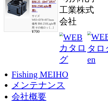
BM-25（ﾛｯﾄﾞｽﾀﾝﾄﾞ
BM-250Light専
用）
サイズ
W83×D78×H73mm
備考 BM-250Light専
用 その他ロッ […]
¥700
Fishing MEIHO
メンテナンス
会社概要