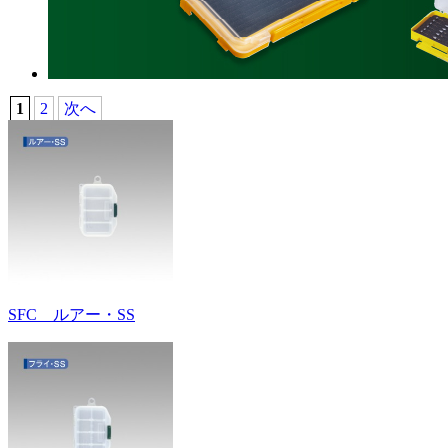
1
2
次へ
SFC ルアー・SS