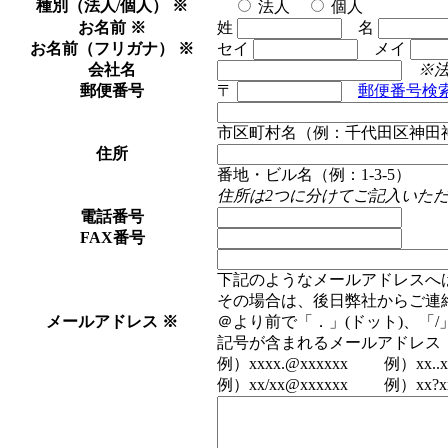
種別（法人/個人）
※
法人
個人
お名前
※
姓
名
お名前（フリガナ）
※
セイ
メイ
会社名
※
郵便番号
〒
郵便番号検
市区町村名（例：千代田区神田
住所
番地・ビル名（例：1-3-5）
住所は2つに分けてご記入いた
電話番号
FAX番号
下記のようなメールアドレスへ
その場合は、後日弊社からご連
メールアドレス
※
＠より前で「．」(ドット)、「
記号が含まれるメールアドレス
例）xxxx.@xxxxxx 例）xx..xx
例）xx/xx@xxxxxx 例）xx?xx