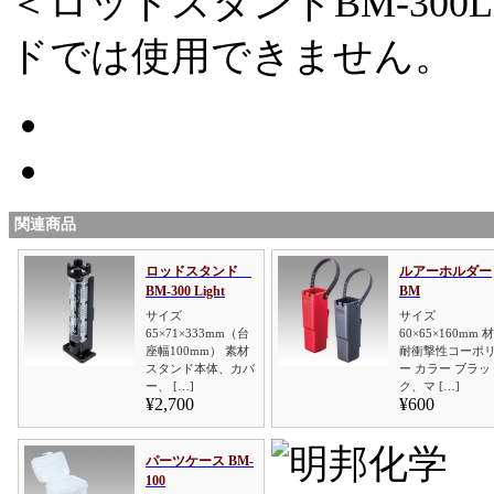
＜ロッドスタンドBM-300
ドでは使用できません。
関連商品
ロッドスタンド
ルアーホルダー
BM-300 Light
BM
サイズ
サイズ
65×71×333mm（台
60×65×160mm 
座幅100mm） 素材
耐衝撃性コーポ
スタンド本体、カバ
ー カラー ブラッ
ー、 […]
ク、マ […]
¥2,700
¥600
パーツケース BM-
100