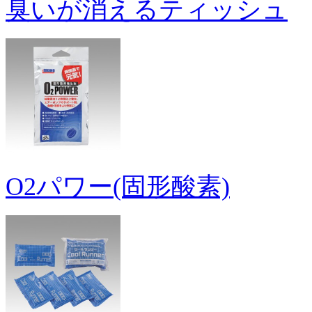
臭いが消えるティッシュ
O2パワー(固形酸素)