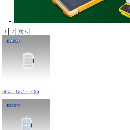
1
2
次へ
SFC ルアー・SS