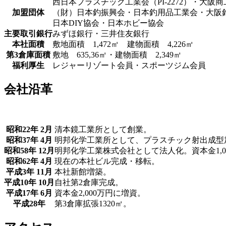
西日本プラスチック工業会（PI-2272）・大阪
加盟団体
（財）日本釣振興会・日本釣用品工業会・大阪
日本DIY協会・日本ホビー協会
主要取引銀行
みずほ銀行・三井住友銀行
本社面積
敷地面積 1,472㎡ 建物面積 4,226㎡
第3倉庫面積
敷地 635,36㎡・建物面積 2,349㎡
福利厚生
レジャーリゾート会員・スポーツジム会員
会社沿革
昭和22年 2月
清本鏡工業所として創業。
昭和37年 4月
明邦化学工業所として、プラスチック射出成型
昭和58年 12月
明邦化学工業株式会社として法人化。資本金1,0
昭和62年 4月
現在の本社ビル完成・移転。
平成3年 11月
本社新館増築。
平成10年 10月
自社第2倉庫完成。
平成17年 6月
資本金2,000万円に増資。
平成28年
第3倉庫拡張1320㎡。