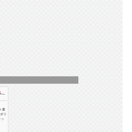
ウス
m 素
ーポリ
ラッ