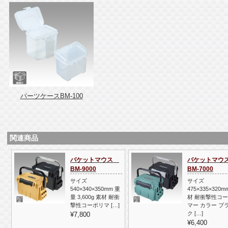
パーツケースBM-100
関連商品
バケットマウス
バケットマ
BM-9000
BM-7000
サイズ
サイズ
540×340×350mm 重
475×335×320m
量 3,600g 素材 耐衝
材 耐衝撃性コ
撃性コーポリマ […]
マー カラー ブ
ク […]
¥7,800
¥6,400