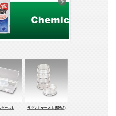
ケース L
ラウンドケース L (5段組)