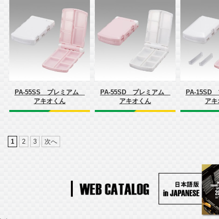
PA-55SS プレミアム
PA-55SD プレミアム
PA-15S
アキオくん
アキオくん
アキ
1
2
3
次へ