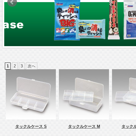
1
2
3
次へ
タックルケース S
タックルケース M
タックル