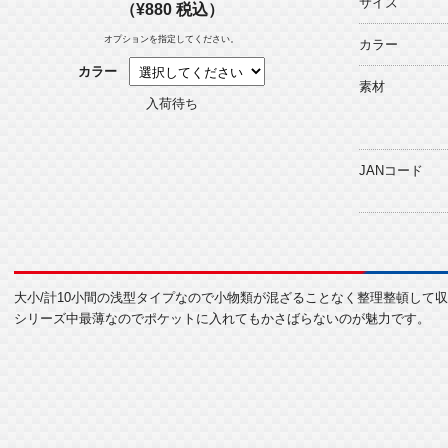
サイズ
（¥880 税込）
オプションを指定してください。
カラー
カラー
素材
入荷待ち
JANコード
大小/計10小間の浅型タイプなので小物類が混ざることなく整理整頓して
シリーズ中最薄なのでポケットに入れてもかさばらないのが魅力です。