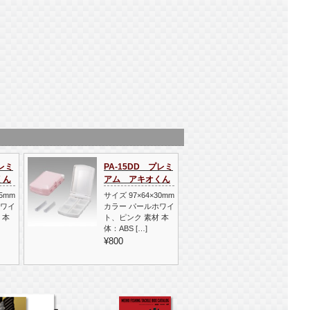
プレミ
PA-15DD プレミ
くん
アム アキオくん
25mm
サイズ 97×64×30mm
ホワイ
カラー パールホワイ
 本
ト、ピンク 素材 本
体：ABS […]
¥800