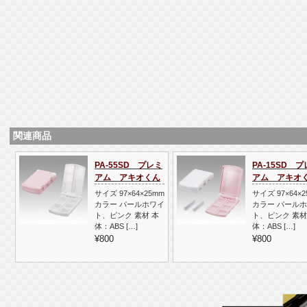
関連商品
PA-55SD プレミ
PA-15SD 
アム アキオくん
アム アキオ
サイズ 97×64×25mm
サイズ 97×64×
カラー パールホワイ
カラー パール
ト、ピンク 素材 本
ト、ピンク 素材
体：ABS […]
体：ABS […]
¥800
¥800