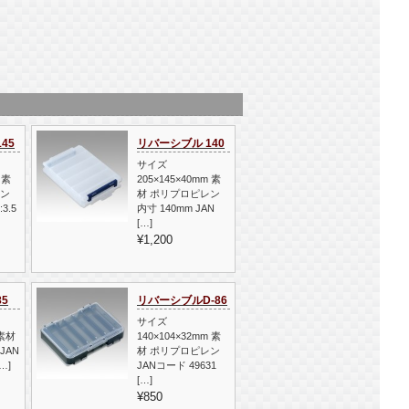
45
リバーシブル 140
サイズ
 素
205×145×40mm 素
レン
材 ポリプロピレン
3.5
内寸 140mm JAN
[…]
¥1,200
5
リバーシブルD-86
サイズ
 素材
140×104×32mm 素
JAN
材 ポリプロピレン
…]
JANコード 49631
[…]
¥850