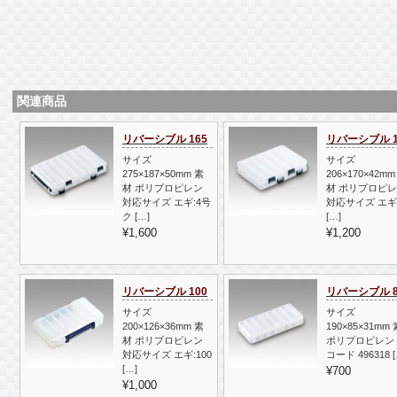
関連商品
リバーシブル 165
リバーシブル 1
サイズ
サイズ
275×187×50mm 素
206×170×42mm
材 ポリプロピレン
材 ポリプロピ
対応サイズ エギ:4号
対応サイズ エギ:
ク […]
[…]
¥1,600
¥1,200
リバーシブル 100
リバーシブル 8
サイズ
サイズ
200×126×36mm 素
190×85×31mm
材 ポリプロピレン
ポリプロピレン 
対応サイズ エギ:100
コード 496318 [
[…]
¥700
¥1,000