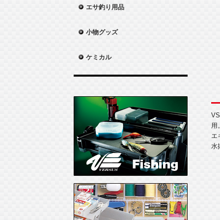
エサ釣り用品
小物グッズ
ケミカル
V
用
エ
水