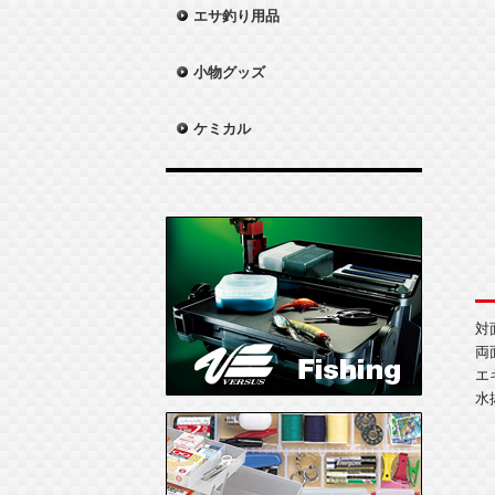
エサ釣り用品
小物グッズ
ケミカル
対
両
エ
水