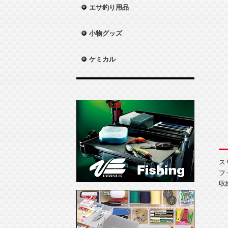
エサ釣り用品
小物グッズ
ケミカル
ス
フ
収