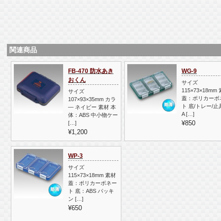
関連商品
FB-470 防水あき
WG-9
おくん
サイズ
115×73×18mm
サイズ
蓋：ポリカーボ
107×93×35mm カラ
ト 底/トレー/止
― ネイビー 素材 本
A […]
体：ABS 中小物ケー
¥850
[…]
¥1,200
WP-3
サイズ
115×73×18mm 素材
蓋：ポリカーボネー
ト 底：ABS パッキ
ン […]
¥650