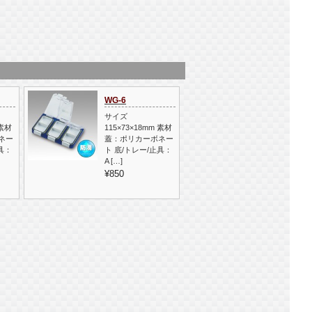
WG-6
サイズ
 素材
115×73×18mm 素材
ネー
蓋：ポリカーボネー
具：
ト 底/トレー/止具：
A […]
¥850