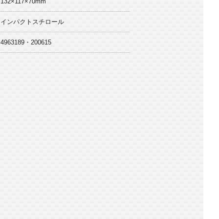
132×117×70mm
インパクトスチロール
4963189・200615