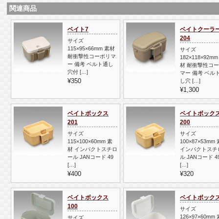
関連商品
ベイト7
ベイトクーラ
204
サイズ
115×95×66mm 素材
サイズ
耐衝撃性コーポリマ
182×118×92mm
ー 備考 ベルト通し
材 耐衝撃性コ
穴付 […]
マー 備考 ベル
¥350
し穴 […]
¥1,300
ベイトボックス
ベイトボック
201
200
サイズ
サイズ
115×100×60mm 素
100×87×53mm
材 インパクトスチロ
インパクトスチ
ール JANコード 49
ル JANコード 4
[…]
[…]
¥400
¥320
ベイトボックス
ベイトボックス
100
サイズ
126×97×60mm
サイズ