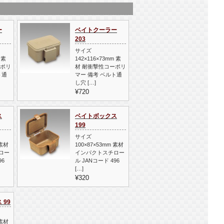
ー
ベイトクーラー
203
サイズ
 素
142×116×73mm 素
ーポリ
材 耐衝撃性コーポリ
ト通
マー 備考 ベルト通
し穴 […]
¥720
ス
ベイトボックス
199
サイズ
 素材
100×87×53mm 素材
ロー
インパクトスチロー
96
ル JANコード 496
[…]
¥320
 99
 素材