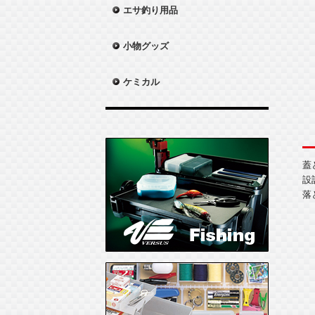
エサ釣り用品
小物グッズ
ケミカル
蓋
設
落