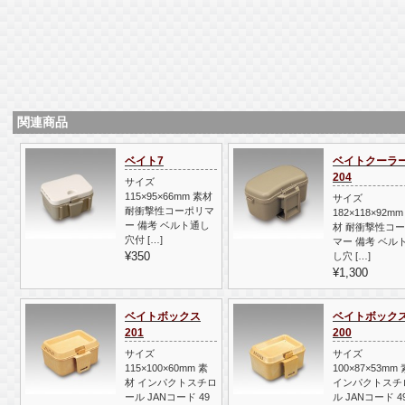
関連商品
ベイト7
ベイトクーラ
204
サイズ
115×95×66mm 素材
サイズ
耐衝撃性コーポリマ
182×118×92mm
ー 備考 ベルト通し
材 耐衝撃性コ
穴付 […]
マー 備考 ベル
¥350
し穴 […]
¥1,300
ベイトボックス
ベイトボック
201
200
サイズ
サイズ
115×100×60mm 素
100×87×53mm
材 インパクトスチロ
インパクトスチ
ール JANコード 49
ル JANコード 4