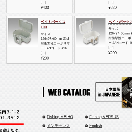
[…]
[…]
¥400
¥320
ベイトボックス
ベイトボックス
100
サイズ
126×97×60mm
サイズ
耐衝撃性コーポ
126×97×60mm 素材
ー JANコード 4
耐衝撃性コーポリマ
[…]
ー JANコード 496
¥200
[…]
¥200
Fishing MEIHO
Fishing VERSUS
メンテナンス
English