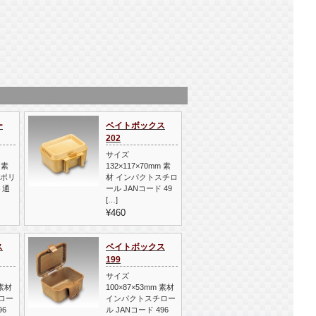
ー
ベイトボックス
202
サイズ
 素
132×117×70mm 素
ーポリ
材 インパクトスチロ
ト通
ール JANコード 49
[…]
¥460
ス
ベイトボックス
199
サイズ
 素材
100×87×53mm 素材
ロー
インパクトスチロー
96
ル JANコード 496