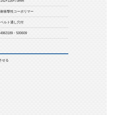
142×116×73mm
耐衝撃性コーポリマー
ベルト通し穴付
4963189・500609
させる