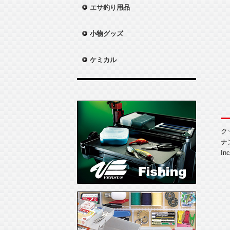
エサ釣り用品
小物グッズ
ケミカル
ク
ナ
In