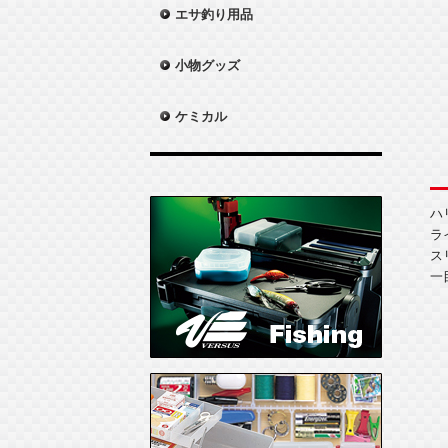
エサ釣り用品
小物グッズ
ケミカル
ハ
ラ
ス
一