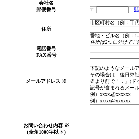
会社名
郵便番号
〒
郵
市区町村名（例：千
住所
番地・ビル名（例：1-3
住所は2つに分けてご
電話番号
FAX番号
下記のようなメール
その場合は、後日弊
メールアドレス
※
＠より前で「．」(ド
記号が含まれるメー
例）xxxx.@xxxxxx 例
例）xx/xx@xxxxxx 
お問い合わせ内容
※
（全角1000字以下）