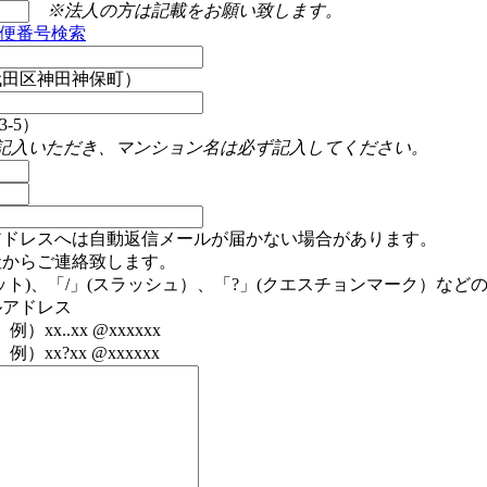
※法人の方は記載をお願い致します。
便番号検索
代田区神田神保町）
-5）
記入いただき、マンション名は必ず記入してください。
アドレスへは自動返信メールが届かない場合があります。
社からご連絡致します。
ット)、「/」(スラッシュ）、「?」(クエスチョンマーク）など
ルアドレス
）xx..xx @xxxxxx
例）xx?xx @xxxxxx