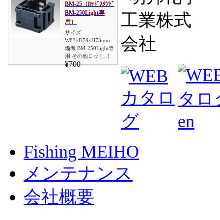
BM-25（ﾛｯﾄﾞｽﾀﾝﾄﾞ
BM-250Light専
用）
サイズ
W83×D78×H73mm
備考 BM-250Light専
用 その他ロッ […]
¥700
Fishing MEIHO
メンテナンス
会社概要