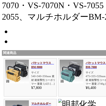
7070・VS-7070N・VS-705
2055、マルチホルダーBM-
関連商品
バケットマウス
バケットマウ
BM-9000
BM-7000
サイズ
サイズ
540×340×350mm 素
475×335×320mm
材 耐衝撃性コーポリ
材 耐衝撃性コー
マー 重量 3,425 […]
マー 重量 2740g 
¥7,800
¥6,400
マルチホルダー