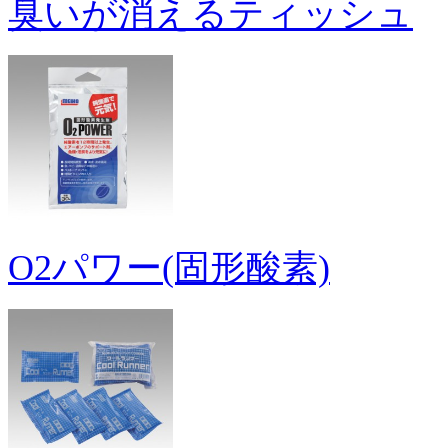
臭いが消えるティッシュ
O2パワー(固形酸素)