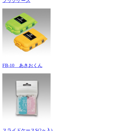
フックケース
FB-10 あきおくん
スライドケースS(2ヶ入)