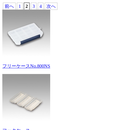
前へ
1
2
3
4
次へ
フリーケースNo.800NS