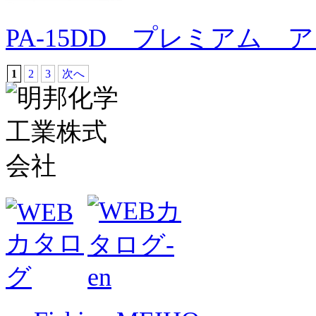
PA-15DD プレミアム 
1
2
3
次へ