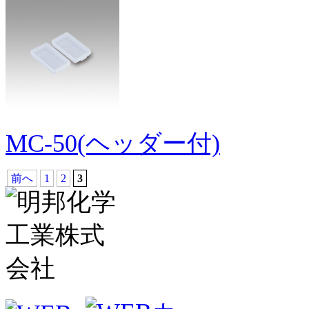
MC-50(ヘッダー付)
前へ
1
2
3