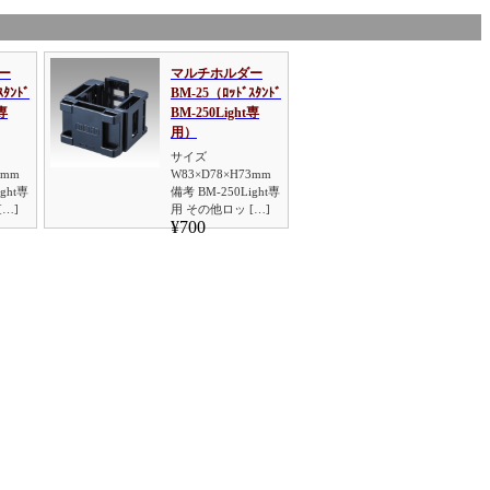
ー
マルチホルダー
ｽﾀﾝﾄﾞ
BM-25（ﾛｯﾄﾞｽﾀﾝﾄﾞ
t専
BM-250Light専
用）
サイズ
2mm
W83×D78×H73mm
ght専
備考 BM-250Light専
[…]
用 その他ロッ […]
¥700