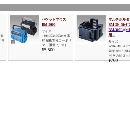
ス
バケットマウス
マルチホルダ
BM-5000
BM-30（ﾛｯﾄﾞ
BM-300Ligh
サイズ
用）
 素
440×293×293mm 素
ポリ
材 耐衝撃性コーポリ
サイズ
[…]
マー 重量 2,380 […]
W96×D86×H8
¥5,500
備考 BM-300Li
用 その他ロッ 
¥700