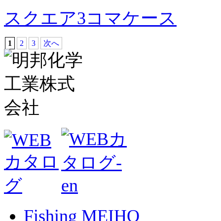
スクエア3コマケース
1
2
3
次へ
Fishing MEIHO