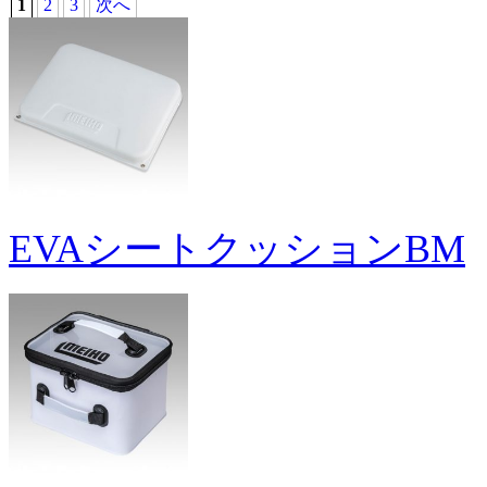
1
2
3
次へ
EVAシートクッションBM