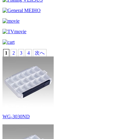
1
2
3
4
次へ
WG-3030ND