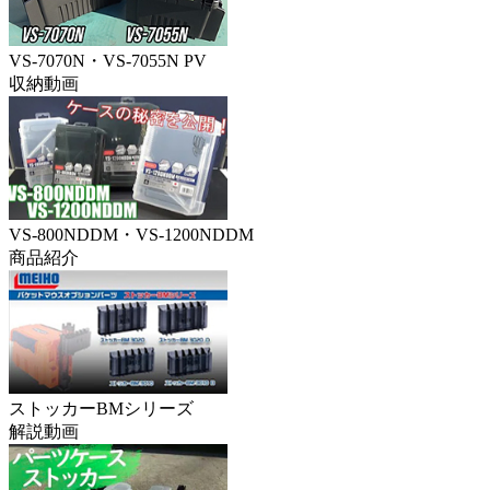
VS-7070N・VS-7055N PV
収納動画
VS-800NDDM・VS-1200NDDM
商品紹介
ストッカーBMシリーズ
解説動画