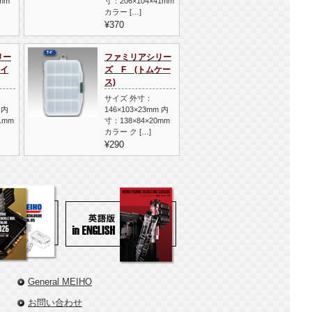
mm
寸：206×104×41mm
カラー […]
¥370
リー
ファミリアシリー
ライ
ズ F (トムケー
ス)
サイズ 外寸：
 内
146×103×23mm 内
1mm
寸：138×84×20mm
カラー ク […]
¥290
General MEIHO
お問い合わせ