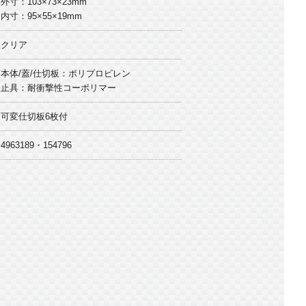
外寸：103×73×23mm
内寸：95×55×19mm
クリア
本体/蓋/仕切板：ポリプロピレン
止具：耐衝撃性コーポリマー
可変仕切板6枚付
4963189・154796