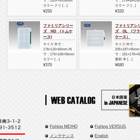
寸：153×76×26mm
寸：179×89×29
カラー クリ […]
カラー ク […]
¥250
¥320
ファミリアシリー
ファミリアシ
ズ HD (トムケ
ズ OL (フ
ース)
ケース）
サイズ 外寸：
サイズ 外寸：
178×120×60mm 内
205×187×45mm
寸：170×108×56mm
寸：181×178×4
カラー […]
素材 本 […]
¥370
¥680
Fishing MEIHO
Fishing VERSUS
メンテナンス
English