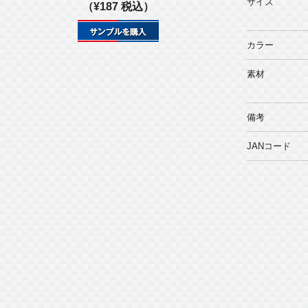
サイズ
（¥187 税込）
カラー
素材
備考
JANコード