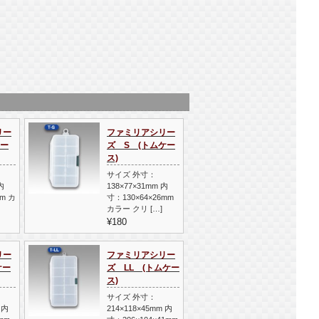
リー
ファミリアシリー
ミー
ズ S (トムケー
ス)
サイズ 外寸：
内
138×77×31mm 内
mm カ
寸：130×64×26mm
カラー クリ […]
¥180
リー
ファミリアシリー
ケー
ズ LL (トムケー
ス)
サイズ 外寸：
 内
214×118×45mm 内