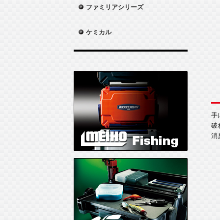
ファミリアシリーズ
ケミカル
手
破
消