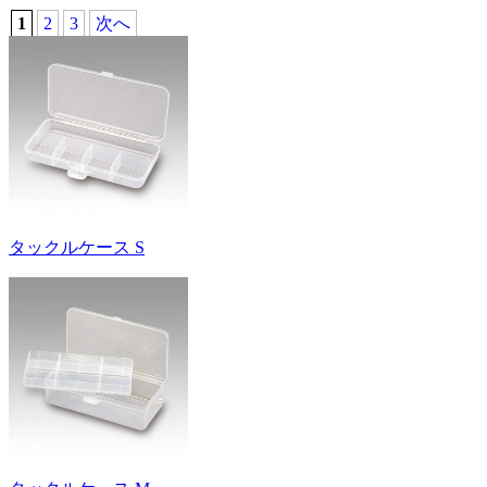
1
2
3
次へ
タックルケース S