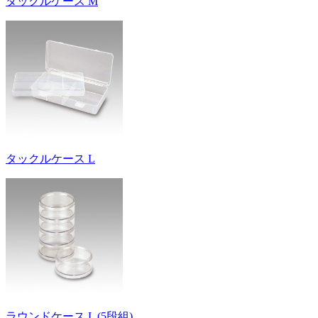
タックルケース M
タックルケース L
ラウンドケース L (5段組)